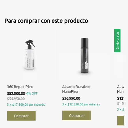
Para comprar con este producto
Envío gratis
360 Repair Plex
Alisado Brasilero
Alisad
NanoPlex
NanoPl
$52.500,00
-
4
%
OFF
$36.990,00
$127.
$54.950,00
$149.9
3
x
$12.330,00
sin interés
3
x
$17.500,00
sin interés
3
x
$42
Comprar