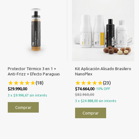
Protector Térmico 3 en 1 +
Kit Aplicación Alisado Brasilero
Anti-Frizz + Efecto Paraguas
NanoPlex
(18)
(23)
$29.990,00
$74.664,00
-
10
%
OFF
$82.960,00
3
x
$9.996,67
sin interés
3
x
$24.888,00
sin interés
Comprar