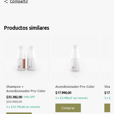
Compartir
Productos similares
Shampoo +
Acondicionador Pro-Color
Shamp
Acondicionador Pro-Color
$17.990,00
$17.9
$32.382,00
-
10
%
OFF
3
x
$5.996,67
sin interés
3
x
$5.
$35.980,00
3
x
$10.794,00
sin interés